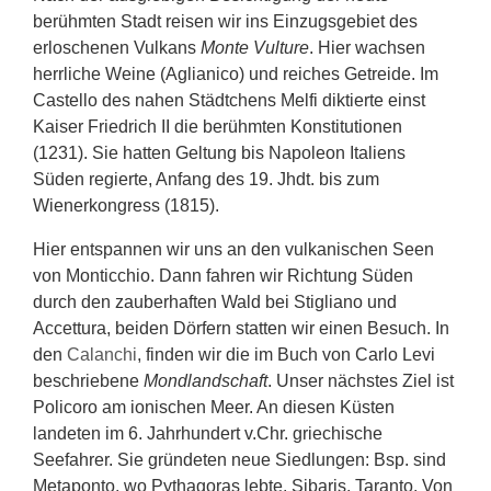
berühmten Stadt reisen wir ins Einzugsgebiet des
erloschenen Vulkans
Monte Vulture
. Hier wachsen
herrliche Weine (Aglianico) und reiches Getreide. Im
Castello des nahen Städtchens Melfi diktierte einst
Kaiser Friedrich II die berühmten Konstitutionen
(1231). Sie hatten Geltung bis Napoleon Italiens
Süden regierte, Anfang des 19. Jhdt. bis zum
Wienerkongress (1815).
Hier entspannen wir uns an den vulkanischen Seen
von Monticchio. Dann fahren wir Richtung Süden
durch den zauberhaften Wald bei Stigliano und
Accettura, beiden Dörfern statten wir einen Besuch. In
den
Calanchi
, finden wir die im Buch von Carlo Levi
beschriebene
Mondlandschaft
. Unser nächstes Ziel ist
Policoro am ionischen Meer. An diesen Küsten
landeten im 6. Jahrhundert v.Chr. griechische
Seefahrer. Sie gründeten neue Siedlungen: Bsp. sind
Metaponto, wo Pythagoras lebte, Sibaris, Taranto. Von