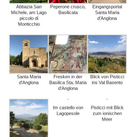
Abbazia San
Peperone crusco,
Eingangsportal
Michele, am Lago
Basilicata
Santa Maria
piccolo di
d’Anglona
Monticchio
Santa Maria
Fresken in der
Blick von Pisticci
d’Anglona
Basilica Sta. Maria
ins Val Basento
d’Anglona
Im castello von
Pisticci mit Blick
Lagopesole
zum ionischen
Meer