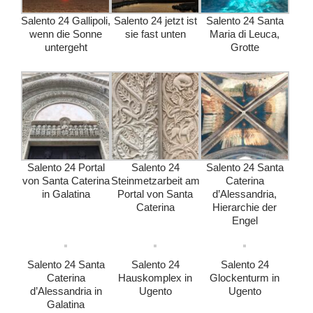
Salento 24 Gallipoli,
Salento 24 jetzt ist
Salento 24 Santa
wenn die Sonne
sie fast unten
Maria di Leuca,
untergeht
Grotte
Salento 24 Portal
Salento 24
Salento 24 Santa
von Santa Caterina
Steinmetzarbeit am
Caterina
in Galatina
Portal von Santa
d’Alessandria,
Caterina
Hierarchie der
Engel
Salento 24 Santa
Salento 24
Salento 24
Caterina
Hauskomplex in
Glockenturm in
d’Alessandria in
Ugento
Ugento
Galatina