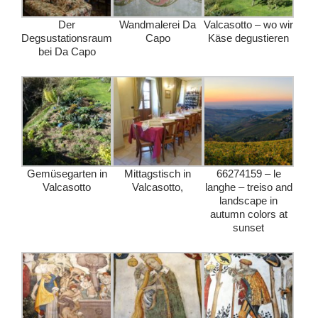
Der
Wandmalerei Da
Valcasotto – wo wir
Degsustationsraum
Capo
Käse degustieren
bei Da Capo
Gemüsegarten in
Mittagstisch in
66274159 – le
Valcasotto
Valcasotto,
langhe – treiso and
landscape in
autumn colors at
sunset