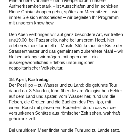
Eine andere Variante – denn Neapel fordert unsere
Aufmerksamkeit stark – ist Ausschlafen und im schicken
Rione Chiaia shoppen gehn, später am Meer sitzen – wie
immer Sie sich entscheiden – wir begleiten Ihr Programm
mit unserem know how.
Den Aben verbringen wir auf ganz besondere Art, wir treffen
uns19.00 bei Pazzariello, nahe bei unserem Hotel, hier
erleben wir die Tarantella – Musik, Stücke aus der Kiste der
Strassentheater und das gemeinsam zubereitete Mahl – wir
bleiben solange wir mögen -mit open end – ein
aussergewöhnliches Erlebnis ursprünglicher
neapolitanischer Volkskultur.
18. April, Karfreitag
Der Posillipo – zu Wasser und zu Land: die geführte Tour
dauert ca. 3 Stunden, führt über die archäologischen Felder
auf dem Land und später, vom Wasser her, rund um die
Felsen, die Grotten und die Buchten des Posillipo, mit
einem Boost mit gläsernem Bodenteil, durch das wir die
versunkenen Schätze aus römischer Zeit sehen, wahrhaft
geheimnisvoll.
Bei unruhigem Meer findet nur die Führung zu Lande statt,