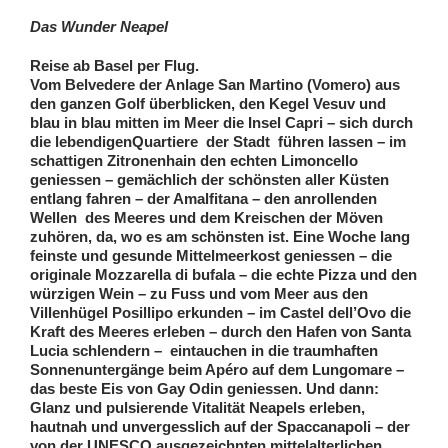
Das Wunder Neapel
Reise ab Basel per Flug.
Vom Belvedere der Anlage San Martino (Vomero) aus
den ganzen Golf überblicken, den Kegel Vesuv und
blau in blau mitten im Meer die Insel Capri – sich durch
die lebendigenQuartiere der Stadt führen lassen – im
schattigen Zitronenhain den echten Limoncello
geniessen – gemächlich der schönsten aller Küsten
entlang fahren – der Amalfitana – den anrollenden
Wellen des Meeres und dem Kreischen der Möven
zuhören, da, wo es am schönsten ist. Eine Woche lang
feinste und gesunde Mittelmeerkost geniessen – die
originale Mozzarella di bufala – die echte Pizza und den
würzigen Wein – zu Fuss und vom Meer aus den
Villenhügel Posillipo erkunden – im Castel dell’Ovo die
Kraft des Meeres erleben – durch den Hafen von Santa
Lucia schlendern – eintauchen in die traumhaften
Sonnenuntergänge beim Apéro auf dem Lungomare –
das beste Eis von Gay Odin geniessen. Und dann:
Glanz und pulsierende Vitalität Neapels erleben,
hautnah und unvergesslich auf der Spaccanapoli – der
von der UNESCO ausgezeichnten mittelalterlichen