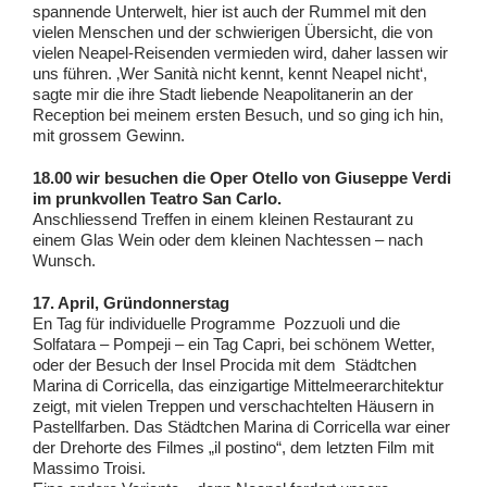
spannende Unterwelt, hier ist auch der Rummel mit den
vielen Menschen und der schwierigen Übersicht, die von
vielen Neapel-Reisenden vermieden wird, daher lassen wir
uns führen. ‚Wer Sanità nicht kennt, kennt Neapel nicht‘,
sagte mir die ihre Stadt liebende Neapolitanerin an der
Reception bei meinem ersten Besuch, und so ging ich hin,
mit grossem Gewinn.
18.00 wir besuchen die Oper Otello von Giuseppe Verdi
im prunkvollen Teatro San Carlo.
Anschliessend Treffen in einem kleinen Restaurant zu
einem Glas Wein oder dem kleinen Nachtessen – nach
Wunsch.
17. April, Gründonnerstag
En Tag für individuelle Programme Pozzuoli und die
Solfatara – Pompeji – ein Tag Capri, bei schönem Wetter,
oder der Besuch der Insel Procida mit dem Städtchen
Marina di Corricella, das einzigartige Mittelmeerarchitektur
zeigt, mit vielen Treppen und verschachtelten Häusern in
Pastellfarben. Das Städtchen Marina di Corricella war einer
der Drehorte des Filmes „il postino“, dem letzten Film mit
Massimo Troisi.