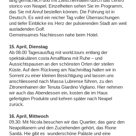
lang gemächlich und mit Zwischenhalten durch das centro
storico von Neapel. Einzelheiten sehen Sie im Programm,
das Sie mit Anruf bestellen können. Die Führung ist in
Deutsch. Es wird ein reicher Tag voller Überraschungen
und tiefer Einblicke ins Herz der pulsierenden Stadt am weit
ausladenden Golf.
Gemeinsames Nachtessen nahe beim Hotel.
15. April, Dienstag
Ab 08.00 Tagesausflug mit world.tours entlang der
spektakulären costa Amalfitana mit Ruhe – und
Aussichtspausen an den schönsten Orten der steilen
Küste. Auf dem Rückweg am Nachmittag halten wir in
Sorrent zu einer kleinen Besichtigung und lassen uns
anschliessend nach Massa Lubrense führen, zu den
Zitronenhainen der Tenuta Giardino Vigliano. Hier nehmen
wir auch das Abendessen ein, kosten die im Haus
gefertigten Produkte und kehren später nach Neapel
zurück.
16. April, Mittwoch
09.30: Mit Nicola besuchen wir das Quartier, das ganz den
Neapolitanern und den Zuziehenden gehört, das Rione
Sanità. Hie gibt es wunderschöne Paläste und eine