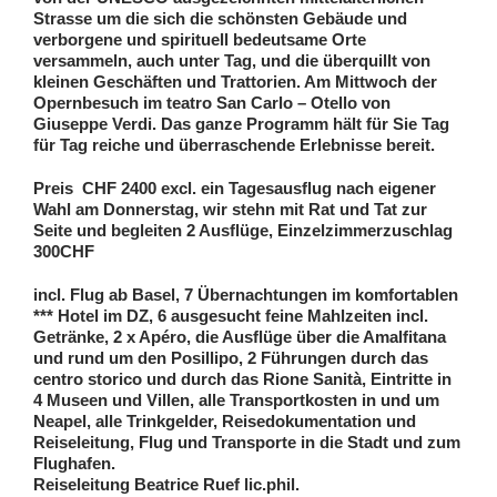
Strasse um die sich die schönsten Gebäude und
verborgene und spirituell bedeutsame Orte
versammeln, auch unter Tag, und die überquillt von
kleinen Geschäften und Trattorien. Am Mittwoch der
Opernbesuch im teatro San Carlo – Otello von
Giuseppe Verdi. Das ganze Programm hält für Sie Tag
für Tag reiche und überraschende Erlebnisse bereit.
Preis
CHF 2400 excl. ein Tagesausflug nach eigener
Wahl am Donnerstag, wir stehn mit Rat und Tat zur
Seite und begleiten 2 Ausflüge, Einzelzimmerzuschlag
300CHF
incl. Flug ab Basel, 7 Übernachtungen im komfortablen
*** Hotel im DZ, 6 ausgesucht feine Mahlzeiten incl.
Getränke, 2 x Apéro, die Ausflüge über die Amalfitana
und rund um den Posillipo, 2 Führungen durch das
centro storico und durch das Rione Sanità, Eintritte in
4 Museen und Villen, alle Transportkosten in und um
Neapel, alle Trinkgelder, Reisedokumentation und
Reiseleitung, Flug und Transporte in die Stadt und zum
Flughafen.
Reiseleitung Beatrice Ruef lic.phil.