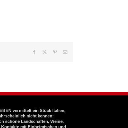
Facebook
X
Pinterest
E-
Mail
BEN vermittelt ein Stück Italien,
ahrscheinlich nicht kennen:
ich schöne Landschaften, Weine,
, Kontakte mit Einheimischen und