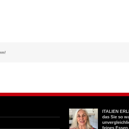
orm!
ITALIEN ERLE
das Sie so w
unvergleichl
feines Essen