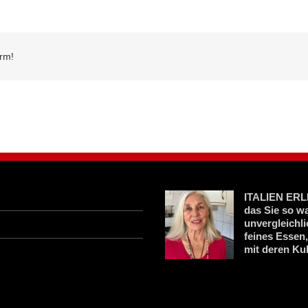
orm!
ITALIEN ERLE
das Sie so w
unvergleichl
feines Essen
mit deren Kul