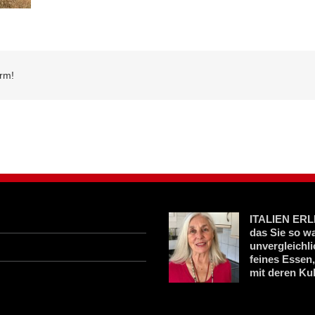
orm!
ITALIEN ERLE
das Sie so w
unvergleichl
feines Essen
mit deren Kul