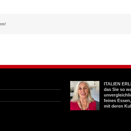
orm!
ITALIEN ERLE
das Sie so w
unvergleichl
feines Essen
mit deren Kul