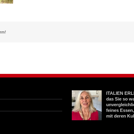
orm!
ITALIEN ERLE
das Sie so w
unvergleichl
feines Essen
mit deren Kul